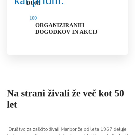
kar pridni:
DOM
10
0
ORGANIZIRANIH
DOGODKOV IN AKCIJ
Na strani živali že več kot 50
let
Društvo za zaščito živali Maribor že od leta 1967 deluje