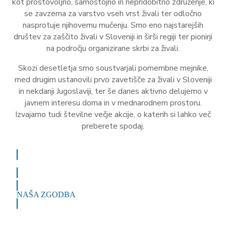
kot prostovoljno, samostojno in nepridobitno združenje, ki
se zavzema za varstvo vseh vrst živali ter odločno
nasprotuje njihovemu mučenju. Smo eno najstarejših
društev za zaščito živali v Sloveniji in širši regiji ter pionirji
na področju organizirane skrbi za živali.
Skozi desetletja smo soustvarjali pomembne mejnike,
med drugim ustanovili prvo zavetišče za živali v Sloveniji
in nekdanji Jugoslaviji, ter še danes aktivno delujemo v
javnem interesu doma in v mednarodnem prostoru.
Izvajamo tudi številne večje akcije, o katerih si lahko več
preberete spodaj.
O DRUŠTVU
NAŠA ZGODBA