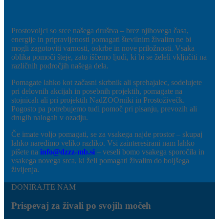
Prostovoljci so srce našega društva – brez njihovega časa,
energije in pripravljenosti pomagati številnim živalim ne bi
mogli zagotoviti varnosti, oskrbe in nove priložnosti. Vsaka
oblika pomoči šteje, zato iščemo ljudi, ki bi se želeli vključiti na
različnih področjih našega dela.
Pomagate lahko kot začasni skrbnik ali sprehajalec, sodelujete
pri delovnih akcijah in posebnih projektih, pomagate na
stojnicah ali pri projektih NadZOOrniki in Prostoživečk.
Pogosto pa potrebujemo tudi pomoč pri pisanju, prevozih ali
drugih nalogah v ozadju.
Če imate voljo pomagati, se za vsakega najde prostor – skupaj
lahko naredimo veliko razliko. Vsi zainteresirani nam lahko
pišete na
info@dzzz-mb.si
– veseli bomo vsakega sporočila in
vsakega novega srca, ki želi pomagati živalim do boljšega
življenja.
DONIRAJTE NAM
Prispevaj za živali po svojih močeh