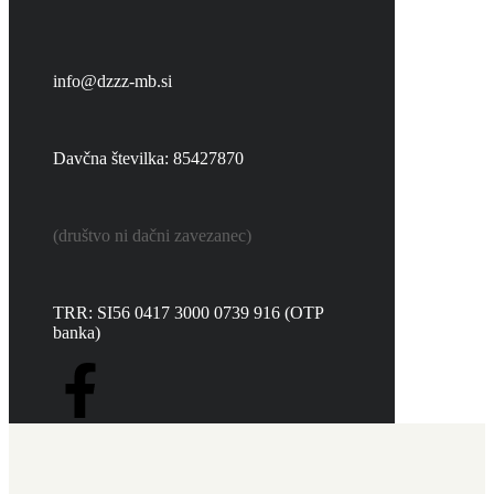
info@dzzz-mb.si
Davčna številka:
85427870
(društvo ni dačni zavezanec)
TRR:
SI56 0417 3000 0739 916
(OTP
banka)