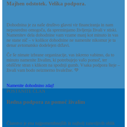
Majhen odstotek. Velika podpora.
Dohodnina je za naše društvo glavni vir financiranja in nam
neposredno omogoča, da spreminjamo življenja živali v stiski.
Namenitev dela dohodnine vam vzame manj kot minuto in vas
ne stane nič – v kolikor dohodnine ne namenite nikomur je ta
denar avtomatsko dodelejen državi.
Če še nimate izbrane organizacije, vas iskreno vabimo, da to
minuto namenite živalim, ki potrebujejo vašo pomoč, ter
obiščete stran s klikom na spodnji gumb. Vsaka podpora šteje –
živali vam bodo neizmerno hvaležne. 💚
Namenite dohodnino zdaj!
POSTANITE ČLAN
Redna podpora za pomoč živalim
Članstvo je ena najpomembnejših in najbolj zanesljivih oblik