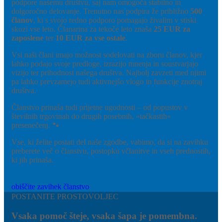
podpore našemu društvu, saj nam omogoča stabilno in
dolgoročno delovanje. Trenutno nas podpira že približno
500
članov
, ki s svojo redno podporo pomagajo živalim v stiski
skozi vse leto. Članarina za tekoče leto znaša
25 EUR za
zaposlene
ter
10 EUR za vse ostale
.
Vsi naši člani imajo možnost sodelovati na zboru članov, kjer
lahko podajo svoje predloge, izrazijo mnenja in soustvarjajo
vizijo ter prihodnost našega društva. Najbolj zavzeti med njimi
pa lahko prevzamejo tudi aktivnejšo vlogo in funkcije znotraj
društva.
Članstvo prinaša tudi prijetne ugodnosti – od popustov v
številnih trgovinah do drugih posebnih, »tačkastih«
presenečenj. 🐾
Vse, ki želite postati del naše zgodbe, vabimo, da si na zavihku
preberete več o članstvu, postopku včlanitve in vseh prednostih,
ki jih prinaša.
obiščite zavihek članstvo
POSTANITE PROSTOVOLJEC
Vsaka pomoč šteje, vsaka šapa je pomembna.