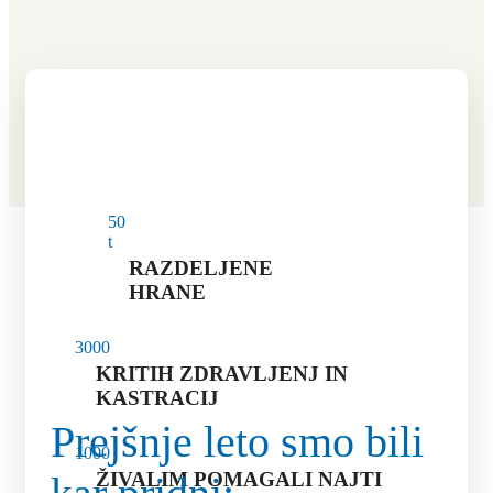
5
0
t
RAZDELJENE
HRANE
300
0
KRITIH ZDRAVLJENJ IN
KASTRACIJ
Prejšnje leto smo bili
100
0
ŽIVALIM POMAGALI NAJTI