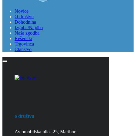
Novice
O društvu
Dohodnina
Izguba/Najdba
Naša zgodba
Rešenčki
Trgovinca
Članstvo
o društvu​
Avtomobilska ulica 25, Maribor