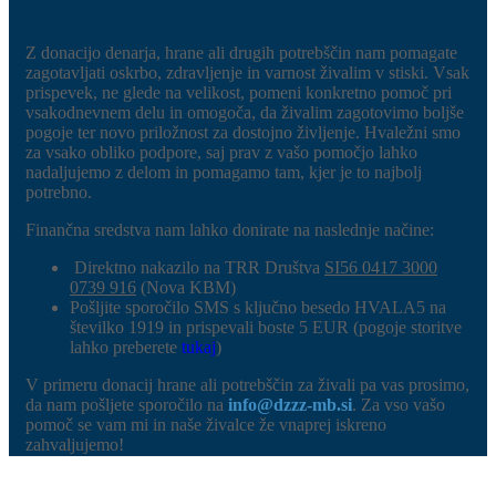
Z donacijo denarja, hrane ali drugih potrebščin nam pomagate
zagotavljati oskrbo, zdravljenje in varnost živalim v stiski. Vsak
prispevek, ne glede na velikost, pomeni konkretno pomoč pri
vsakodnevnem delu in omogoča, da živalim zagotovimo boljše
pogoje ter novo priložnost za dostojno življenje. Hvaležni smo
za vsako obliko podpore, saj prav z vašo pomočjo lahko
nadaljujemo z delom in pomagamo tam, kjer je to najbolj
potrebno.
Finančna sredstva nam lahko donirate na naslednje načine:
Direktno nakazilo na TRR Društva
SI56 0417 3000
0739 916
(Nova KBM)
Pošljite sporočilo SMS s ključno besedo HVALA5 na
številko 1919 in prispevali boste 5 EUR (pogoje storitve
lahko preberete
tukaj
)
V primeru donacij hrane ali potrebščin za živali pa vas prosimo,
da nam pošljete sporočilo na
info@dzzz-mb.si
. Za vso vašo
pomoč se vam mi in naše živalce že vnaprej iskreno
zahvaljujemo!