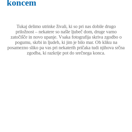
koncem
Tukaj delimo utrinke živali, ki so pri nas dobile drugo
priložnost – nekatere so našle ljubeč dom, druge varno
zatočišče in novo upanje. Vsaka fotografija skriva zgodbo o
pogumu, skrbi in ljudeh, ki jim je bilo mar. Ob kliku na
posamezno sliko pa vas pri nekaterih pričaka tudi njihova srčna
zgodba, ki razkrije pot do srečnega konca.
Bino.jpg
Pina-in-Gin.jpg